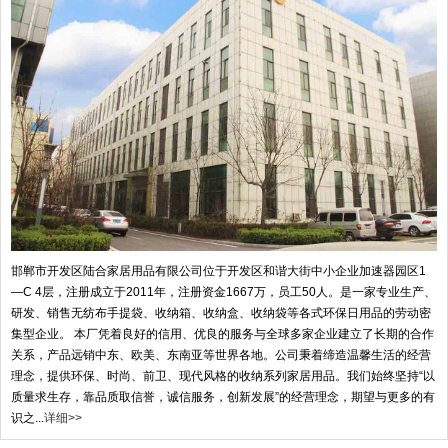
邯郸市开发区陆合家居用品有限公司位于开发区和谐大街中小企业加速器园区1
—C 4层，注册成立于2011年，注册资金1667万，员工50人。是一家专业生产、
研发、销售无纺布手提袋、收纳箱、收纳盒、收纳袋等各式环保日用品的劳动密
集型企业。 本厂凭着良好的信用、优良的服务与全球多家企业建立了长期的合作
关系，产品远销中东、欧美、东南亚等世界各地。公司秉着缔造温馨生活的经营
理念，提供环保、时尚、前卫、现代风格的收纳系列家居用品。我们始终坚持“以
质量求生存，靠品质取信誉，诚信服务，创新发展”的经营理念，期望与更多的有
识之...
详细>>