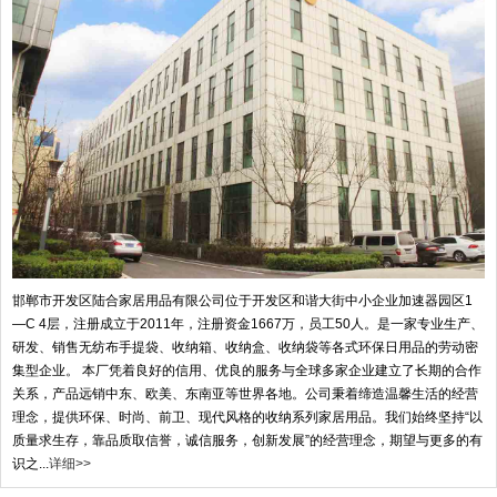
邯郸市开发区陆合家居用品有限公司位于开发区和谐大街中小企业加速器园区1
—C 4层，注册成立于2011年，注册资金1667万，员工50人。是一家专业生产、
研发、销售无纺布手提袋、收纳箱、收纳盒、收纳袋等各式环保日用品的劳动密
集型企业。 本厂凭着良好的信用、优良的服务与全球多家企业建立了长期的合作
关系，产品远销中东、欧美、东南亚等世界各地。公司秉着缔造温馨生活的经营
理念，提供环保、时尚、前卫、现代风格的收纳系列家居用品。我们始终坚持“以
质量求生存，靠品质取信誉，诚信服务，创新发展”的经营理念，期望与更多的有
识之...
详细>>