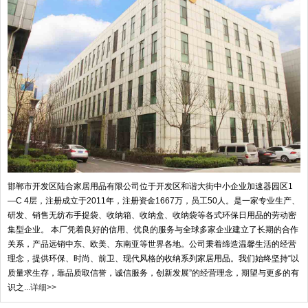
邯郸市开发区陆合家居用品有限公司位于开发区和谐大街中小企业加速器园区1
—C 4层，注册成立于2011年，注册资金1667万，员工50人。是一家专业生产、
研发、销售无纺布手提袋、收纳箱、收纳盒、收纳袋等各式环保日用品的劳动密
集型企业。 本厂凭着良好的信用、优良的服务与全球多家企业建立了长期的合作
关系，产品远销中东、欧美、东南亚等世界各地。公司秉着缔造温馨生活的经营
理念，提供环保、时尚、前卫、现代风格的收纳系列家居用品。我们始终坚持“以
质量求生存，靠品质取信誉，诚信服务，创新发展”的经营理念，期望与更多的有
识之...
详细>>