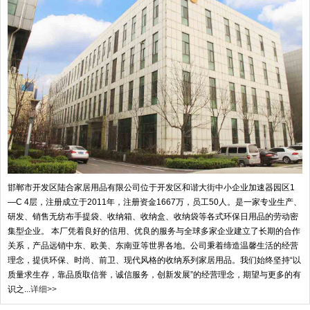
邯郸市开发区陆合家居用品有限公司位于开发区和谐大街中小企业加速器园区1
—C 4层，注册成立于2011年，注册资金1667万，员工50人。是一家专业生产、
研发、销售无纺布手提袋、收纳箱、收纳盒、收纳袋等各式环保日用品的劳动密
集型企业。 本厂凭着良好的信用、优良的服务与全球多家企业建立了长期的合作
关系，产品远销中东、欧美、东南亚等世界各地。公司秉着缔造温馨生活的经营
理念，提供环保、时尚、前卫、现代风格的收纳系列家居用品。我们始终坚持“以
质量求生存，靠品质取信誉，诚信服务，创新发展”的经营理念，期望与更多的有
识之...
详细>>