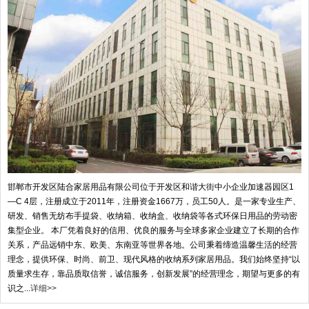
邯郸市开发区陆合家居用品有限公司位于开发区和谐大街中小企业加速器园区1
—C 4层，注册成立于2011年，注册资金1667万，员工50人。是一家专业生产、
研发、销售无纺布手提袋、收纳箱、收纳盒、收纳袋等各式环保日用品的劳动密
集型企业。 本厂凭着良好的信用、优良的服务与全球多家企业建立了长期的合作
关系，产品远销中东、欧美、东南亚等世界各地。公司秉着缔造温馨生活的经营
理念，提供环保、时尚、前卫、现代风格的收纳系列家居用品。我们始终坚持“以
质量求生存，靠品质取信誉，诚信服务，创新发展”的经营理念，期望与更多的有
识之...
详细>>