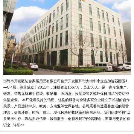
邯郸市开发区陆合家居用品有限公司位于开发区和谐大街中小企业加速器园区1
—C 4层，注册成立于2011年，注册资金1667万，员工50人。是一家专业生产、
研发、销售无纺布手提袋、收纳箱、收纳盒、收纳袋等各式环保日用品的劳动密
集型企业。 本厂凭着良好的信用、优良的服务与全球多家企业建立了长期的合作
关系，产品远销中东、欧美、东南亚等世界各地。公司秉着缔造温馨生活的经营
理念，提供环保、时尚、前卫、现代风格的收纳系列家居用品。我们始终坚持“以
质量求生存，靠品质取信誉，诚信服务，创新发展”的经营理念，期望与更多的有
识之...
详细>>