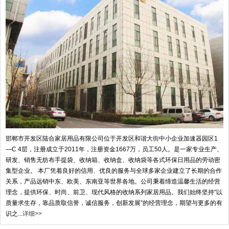
邯郸市开发区陆合家居用品有限公司位于开发区和谐大街中小企业加速器园区1
—C 4层，注册成立于2011年，注册资金1667万，员工50人。是一家专业生产、
研发、销售无纺布手提袋、收纳箱、收纳盒、收纳袋等各式环保日用品的劳动密
集型企业。 本厂凭着良好的信用、优良的服务与全球多家企业建立了长期的合作
关系，产品远销中东、欧美、东南亚等世界各地。公司秉着缔造温馨生活的经营
理念，提供环保、时尚、前卫、现代风格的收纳系列家居用品。我们始终坚持“以
质量求生存，靠品质取信誉，诚信服务，创新发展”的经营理念，期望与更多的有
识之...
详细>>