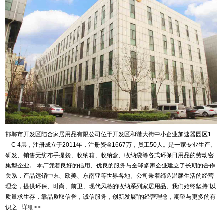
邯郸市开发区陆合家居用品有限公司位于开发区和谐大街中小企业加速器园区1
—C 4层，注册成立于2011年，注册资金1667万，员工50人。是一家专业生产、
研发、销售无纺布手提袋、收纳箱、收纳盒、收纳袋等各式环保日用品的劳动密
集型企业。 本厂凭着良好的信用、优良的服务与全球多家企业建立了长期的合作
关系，产品远销中东、欧美、东南亚等世界各地。公司秉着缔造温馨生活的经营
理念，提供环保、时尚、前卫、现代风格的收纳系列家居用品。我们始终坚持“以
质量求生存，靠品质取信誉，诚信服务，创新发展”的经营理念，期望与更多的有
识之...
详细>>