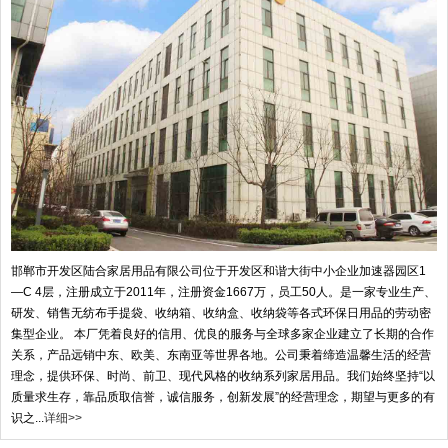
邯郸市开发区陆合家居用品有限公司位于开发区和谐大街中小企业加速器园区1
—C 4层，注册成立于2011年，注册资金1667万，员工50人。是一家专业生产、
研发、销售无纺布手提袋、收纳箱、收纳盒、收纳袋等各式环保日用品的劳动密
集型企业。 本厂凭着良好的信用、优良的服务与全球多家企业建立了长期的合作
关系，产品远销中东、欧美、东南亚等世界各地。公司秉着缔造温馨生活的经营
理念，提供环保、时尚、前卫、现代风格的收纳系列家居用品。我们始终坚持“以
质量求生存，靠品质取信誉，诚信服务，创新发展”的经营理念，期望与更多的有
识之...
详细>>