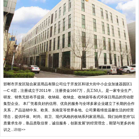
邯郸市开发区陆合家居用品有限公司位于开发区和谐大街中小企业加速器园区1
—C 4层，注册成立于2011年，注册资金1667万，员工50人。是一家专业生产、
研发、销售无纺布手提袋、收纳箱、收纳盒、收纳袋等各式环保日用品的劳动密
集型企业。 本厂凭着良好的信用、优良的服务与全球多家企业建立了长期的合作
关系，产品远销中东、欧美、东南亚等世界各地。公司秉着缔造温馨生活的经营
理念，提供环保、时尚、前卫、现代风格的收纳系列家居用品。我们始终坚持“以
质量求生存，靠品质取信誉，诚信服务，创新发展”的经营理念，期望与更多的有
识之...
详细>>