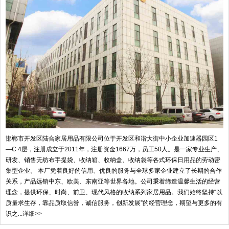
邯郸市开发区陆合家居用品有限公司位于开发区和谐大街中小企业加速器园区1
—C 4层，注册成立于2011年，注册资金1667万，员工50人。是一家专业生产、
研发、销售无纺布手提袋、收纳箱、收纳盒、收纳袋等各式环保日用品的劳动密
集型企业。 本厂凭着良好的信用、优良的服务与全球多家企业建立了长期的合作
关系，产品远销中东、欧美、东南亚等世界各地。公司秉着缔造温馨生活的经营
理念，提供环保、时尚、前卫、现代风格的收纳系列家居用品。我们始终坚持“以
质量求生存，靠品质取信誉，诚信服务，创新发展”的经营理念，期望与更多的有
识之...
详细>>