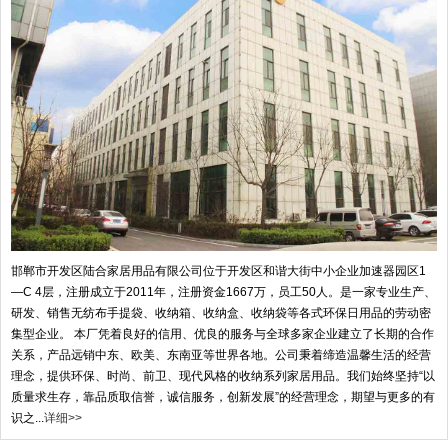
邯郸市开发区陆合家居用品有限公司位于开发区和谐大街中小企业加速器园区1
—C 4层，注册成立于2011年，注册资金1667万，员工50人。是一家专业生产、
研发、销售无纺布手提袋、收纳箱、收纳盒、收纳袋等各式环保日用品的劳动密
集型企业。 本厂凭着良好的信用、优良的服务与全球多家企业建立了长期的合作
关系，产品远销中东、欧美、东南亚等世界各地。公司秉着缔造温馨生活的经营
理念，提供环保、时尚、前卫、现代风格的收纳系列家居用品。我们始终坚持“以
质量求生存，靠品质取信誉，诚信服务，创新发展”的经营理念，期望与更多的有
识之...
详细>>