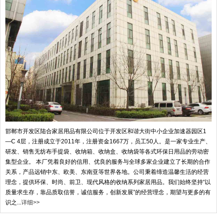
邯郸市开发区陆合家居用品有限公司位于开发区和谐大街中小企业加速器园区1
—C 4层，注册成立于2011年，注册资金1667万，员工50人。是一家专业生产、
研发、销售无纺布手提袋、收纳箱、收纳盒、收纳袋等各式环保日用品的劳动密
集型企业。 本厂凭着良好的信用、优良的服务与全球多家企业建立了长期的合作
关系，产品远销中东、欧美、东南亚等世界各地。公司秉着缔造温馨生活的经营
理念，提供环保、时尚、前卫、现代风格的收纳系列家居用品。我们始终坚持“以
质量求生存，靠品质取信誉，诚信服务，创新发展”的经营理念，期望与更多的有
识之...
详细>>